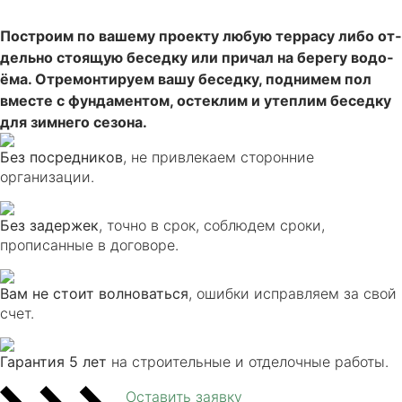
Построим по ва­ше­му про­ек­ту лю­бую тер­ра­су ли­бо от­
дель­но сто­ящ­ую бе­сед­ку или при­чал на бе­ре­гу во­до­
ёма. От­ре­мон­ти­ру­ем ва­шу бе­сед­ку, под­ни­мем пол
вмес­те с фун­да­мен­том, ос­тек­лим и утеп­лим бе­сед­ку
для зим­него сезона.
Без посредников
, не привлекаем сторонние
организации.
Без задержек
, точно в срок, соблюдем сроки,
прописанные в договоре.
Вам не стоит волноваться
, ошибки исправляем за свой
счет.
Гарантия 5 лет
на строительные и отделочные работы.
Оставить заявку